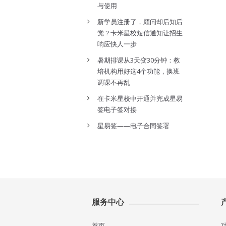
与使用
新学员注册了，顾问却后知后
觉？卡米星校短信通知让招生
响应快人一步
暑期排课从3天变30分钟：教
培机构用好这4个功能，换班
调课不再乱
在卡米星校中开通并完成星易
签电子签对接
星易签——电子合同签署
服务中心
首页