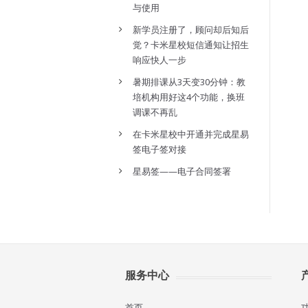
与使用
新学员注册了，顾问却后知后
觉？卡米星校短信通知让招生
响应快人一步
暑期排课从3天变30分钟：教
培机构用好这4个功能，换班
调课不再乱
在卡米星校中开通并完成星易
签电子签对接
星易签——电子合同签署
服务中心
首页