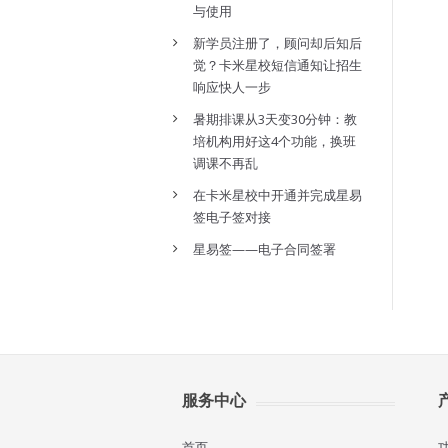
与使用
新学员注册了，顾问却后知后
觉？卡米星校短信通知让招生
响应快人一步
暑期排课从3天变30分钟：教
培机构用好这4个功能，换班
调课不再乱
在卡米星校中开通并完成星易
签电子签对接
星易签——电子合同签署
服务中心
首页