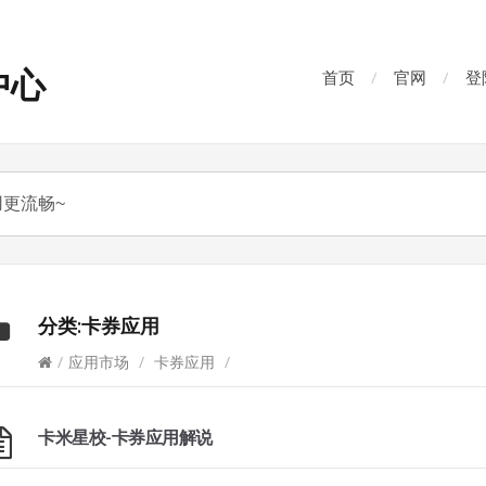
中心
首页
官网
登
分类:
卡券应用
/
应用市场
/
卡券应用
/
卡米星校-卡券应用解说