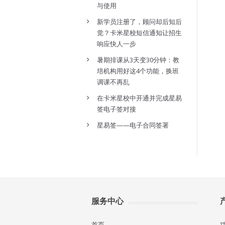
与使用
新学员注册了，顾问却后知后
觉？卡米星校短信通知让招生
响应快人一步
暑期排课从3天变30分钟：教
培机构用好这4个功能，换班
调课不再乱
在卡米星校中开通并完成星易
签电子签对接
星易签——电子合同签署
服务中心
首页