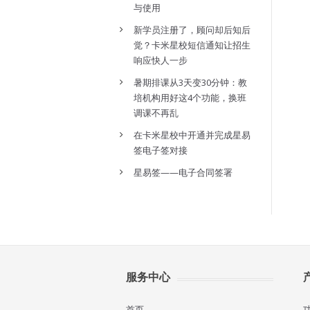
与使用
新学员注册了，顾问却后知后
觉？卡米星校短信通知让招生
响应快人一步
暑期排课从3天变30分钟：教
培机构用好这4个功能，换班
调课不再乱
在卡米星校中开通并完成星易
签电子签对接
星易签——电子合同签署
服务中心
首页