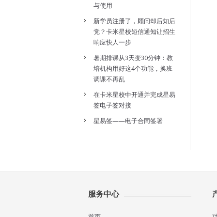
与使用
新学员注册了，顾问却后知后
觉？卡米星校短信通知让招生
响应快人一步
暑期排课从3天变30分钟：教
培机构用好这4个功能，换班
调课不再乱
在卡米星校中开通并完成星易
签电子签对接
星易签——电子合同签署
服务中心
首页