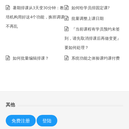
暑期排课从3天变30分钟：教
如何给学员排固定课?
培机构用好这4个功能，换班调课
批量调整上课日期
不再乱
『当前课程有学员预约未签
到，请先取消排课后再做变更』
要如何处理？
如何批量编辑排课？
系统功能之体验课约课付费
其他
免费注册
登陆