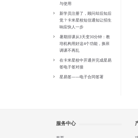
与使用
新学员注册了，顾问却后知后
觉？卡米星校短信通知让招生
响应快人一步
暑期排课从3天变30分钟：教
培机构用好这4个功能，换班
调课不再乱
在卡米星校中开通并完成星易
签电子签对接
星易签——电子合同签署
服务中心
首页