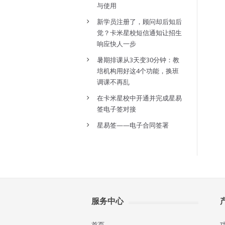
与使用
新学员注册了，顾问却后知后
觉？卡米星校短信通知让招生
响应快人一步
暑期排课从3天变30分钟：教
培机构用好这4个功能，换班
调课不再乱
在卡米星校中开通并完成星易
签电子签对接
星易签——电子合同签署
服务中心
首页